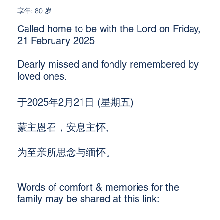
享年: 80 岁
Called home to be with the Lord on Friday,
21 February 2025
Dearly missed and fondly remembered by
loved ones.
于2025年2月21日 (星期五)
蒙主恩召，安息主怀,
为至亲所思念与缅怀。
Words of comfort & memories for the
family may be shared at this link: